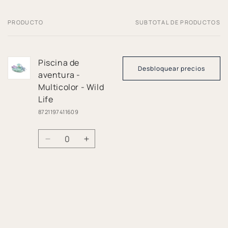
PRODUCTO
SUBTOTAL DE PRODUCTOS
Tu
carrito
Piscina de
Desbloquear precios
aventura -
Multicolor - Wild
Life
8721197411609
Cantidad
Reducir
Aumentar
cantidad
cantidad
para
para
Default
Default
Cargando...
Title
Title