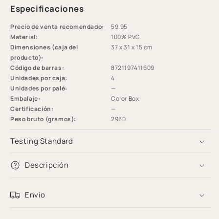
Especificaciones
aventura
aventura
-
-
Precio de venta recomendado:
59.95
Multicolor
Multicolor
Material:
100% PVC
-
-
Dimensiones (caja del
37 x 31 x 15 cm
Wild
Wild
producto):
Life
Life
Código de barras:
8721197411609
Unidades por caja:
4
Unidades por palé:
—
Embalaje:
Color Box
Certificación:
—
Peso bruto (gramos):
2950
Testing Standard
Descripción
Envío