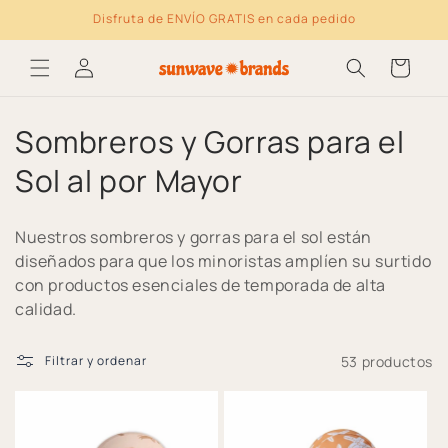
Ir directamente al
Disfruta de ENVÍO GRATIS en cada pedido
contenido
Log
Carrito
in
C
Sombreros y Gorras para el
o
Sol al por Mayor
l
Nuestros sombreros y gorras para el sol están
e
diseñados para que los minoristas amplíen su surtido
con productos esenciales de temporada de alta
c
calidad.
c
53 productos
Filtrar y ordenar
i
ó