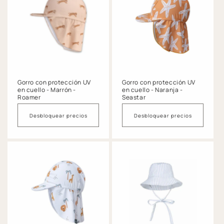
n
:
Gorro con protección UV
Gorro con protección UV
en cuello - Marrón -
en cuello - Naranja -
Roamer
Seastar
Desbloquear precios
Desbloquear precios