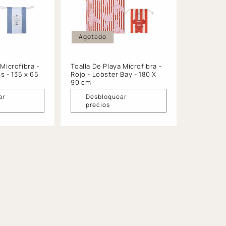
Agotado
 Microfibra -
Toalla De Playa Microfibra -
ss - 135 x 65
Rojo - Lobster Bay - 180 X
90 cm
ar
Desbloquear
precios