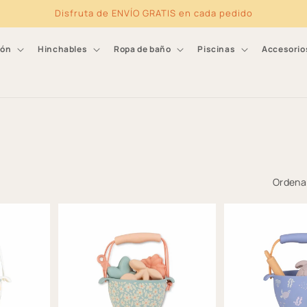
Disfruta de ENVÍO GRATIS en cada pedido
ión
Hinchables
Ropa de baño
Piscinas
Accesorio
Ordenar