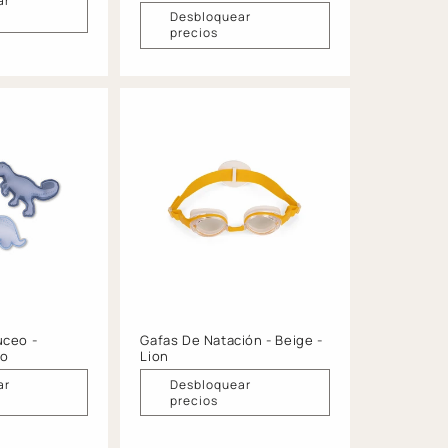
ar
Desbloquear
precios
uceo -
Gafas De Natación - Beige -
no
Lion
ar
Desbloquear
precios