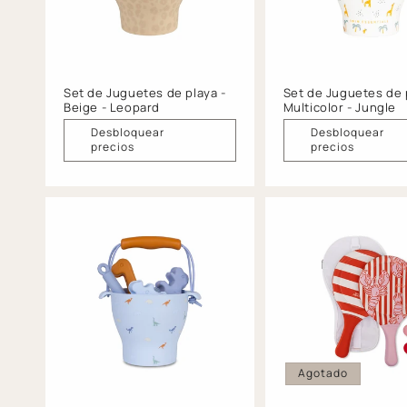
c
i
ó
Set de Juguetes de playa -
Set de Juguetes de 
Beige - Leopard
Multicolor - Jungle
n
Desbloquear
Desbloquear
precios
precios
:
Agotado