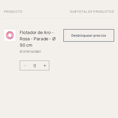
PRODUCTO
SUBTOTAL DE PRODUCTOS
Tu
carrito
Flotador de Aro -
Desbloquear precios
Rosa - Parade - Ø
90 cm
8721197400801
Cantidad
Reducir
Aumentar
cantidad
cantidad
para
para
Default
Default
Cargando...
Title
Title