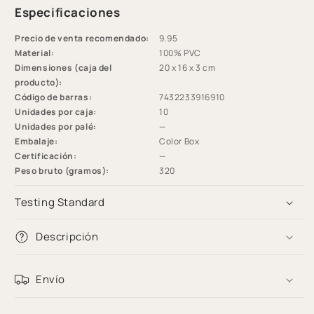
Especificaciones
Aro
Aro
-
-
Precio de venta recomendado:
9.95
Rosa
Rosa
Material:
100% PVC
-
-
Dimensiones (caja del
20 x 16 x 3 cm
Parade
Parade
producto):
-
-
Código de barras:
7432233916910
Ø
Ø
Unidades por caja:
10
90
90
Unidades por palé:
—
cm
cm
Embalaje:
Color Box
Certificación:
—
Peso bruto (gramos):
320
Testing Standard
Descripción
Envío