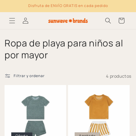
Ir directamente al
Disfruta de ENVÍO GRATIS en cada pedido
contenido
Log
Carrito
in
C
Ropa de playa para niños al
o
por mayor
l
e
4 productos
Filtrar y ordenar
c
c
i
ó
Oferta
Agotado