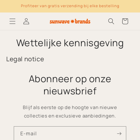
Meteen naar de
Profiteer van gratis verzending bij elke bestelling
content
Log
Winkelwagen
in
Wettelijke kennisgeving
Legal notice
Abonneer op onze
nieuwsbrief
Blijf als eerste op de hoogte van nieuwe
collecties en exclusieve aanbiedingen.
E‑mail