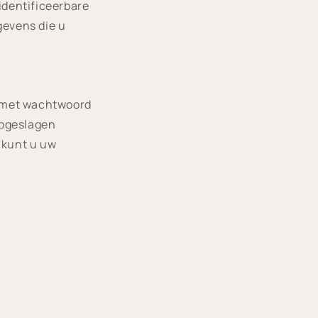
identificeerbare
gevens die u
n met wachtwoord
opgeslagen
 kunt u uw