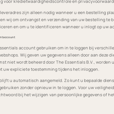
 voor kredietwaardigheidscontrole en privacyvoorwaar
leveradres zijn alleen nodig wanneer u een bestelling pla
en wij om ontvangst en verzending van uw bestelling te 
ceren en om u te identificeren wanneer u inlogt op uw a
lantaccount
sentials account gebruiken om in te loggen bij verschil
webshops. Wij geven uw gegevens alleen door aan deze d
ienst niet wordt beheerd door The Essentials B.V., worden
t uw expliciete toestemming tijdens het inloggen.
t, blijft u automatisch aangemeld. Zo kunt u bepaalde dien
 gebruiken zonder opnieuw in te loggen. Voor uw veiligheid
twoord bij het wijzigen van persoonlijke gegevens of he