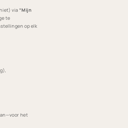
niet) via
“Mijn
ge te
stellingen op elk
g),
aan—voor het