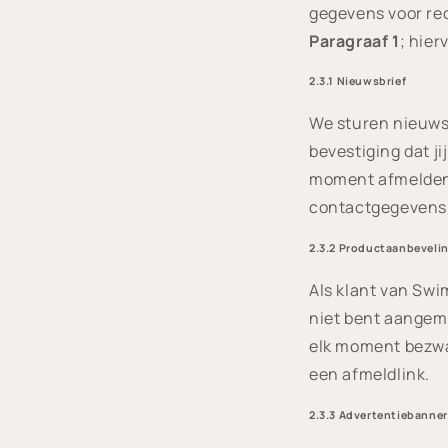
gegevens voor rec
Paragraaf 1
; hier
2.3.1 Nieuwsbrief
We sturen nieuws
bevestiging dat ji
moment afmelden 
contactgegevens
2.3.2 Productaanbevelin
Als klant van Swi
niet bent aangeme
elk moment bezwa
een afmeldlink.
2.3.3 Advertentiebanner