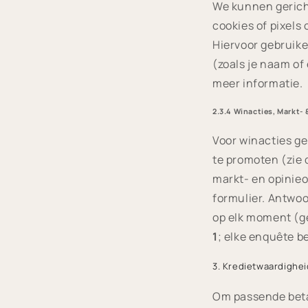
We kunnen gericht
cookies of pixels 
Hiervoor gebruik
(zoals je naam of
meer informatie.
2.3.4 Winacties, Markt-
Voor winacties g
te promoten (zie 
markt- en opinieo
formulier. Antwo
op elk moment (g
1
; elke enquête b
3. Kredietwaardighe
Om passende beta