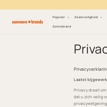
Meteen naar de
content
Populair
Zwemveiligheid
Zonnebrand
Priva
Privacyverklari
Laatst bijgewerk
Privacy draait om
dat u zich veilig 
privacywetgeving 