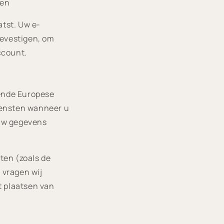
den
atst. Uw e-
bevestigen, om
ccount.
lende Europese
iensten wanneer u
 uw gegevens
sten (zoals de
 vragen wij
t plaatsen van