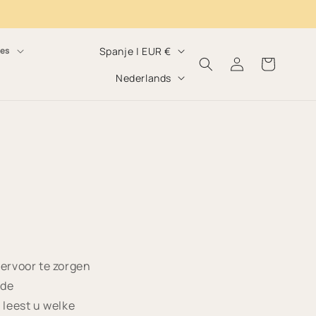
L
Spanje | EUR €
res
Log
Winkelwagen
a
T
in
Nederlands
n
a
d
a
/
l
r
e
g
i
o
ervoor te zorgen
nde
 leest u welke