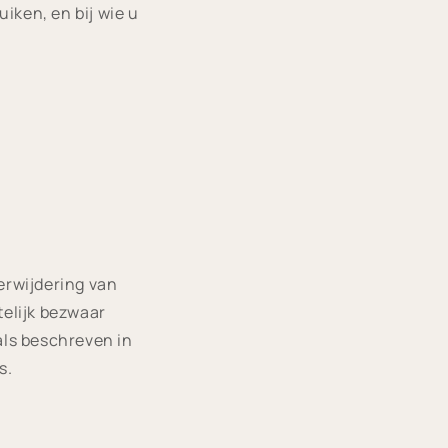
iken, en bij wie u
erwijdering van
elijk bezwaar
ls beschreven in
s.