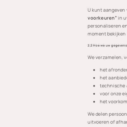
U kunt aangeven w
voorkeuren”
in u
personaliseren en
moment bekijken
2.2 Hoe we uw gegevens
We verzamelen, v
het afronde
het aanbied
technische 
voor onze e
het voorkome
We delen persoons
uitvoeren of afha