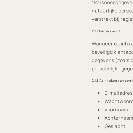
“Persoonsgegevens
natuurlijke perso
verstrekt bij reg
2.1 Klantaccount
Wanneer u zich re
beveiligd klantac
gegevens (zoals g
persoonlijke geg
2.1.1 Aanmaken van een 
E-mailadres
Wachtwoor
Voornaam
Achternaa
Geslacht