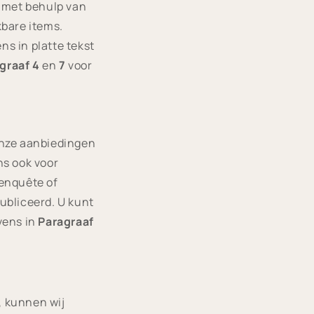
) met behulp van
kbare items.
s in platte tekst
graaf 4
en
7
voor
onze aanbiedingen
ns ook voor
 enquête of
ubliceerd. U kunt
vens in
Paragraaf
, kunnen wij