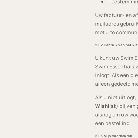
Toestemming
Uw factuur- en af
mailadres gebruik
met u te communi
2.1.2 Gebruik van het k
U kunt uw Swim Es
Swim Essentials 
inlogt. Als een d
alleen gedeeld me
Als u niet uitlog
Wishlist
) blijven
alsnog om uw wach
een bestelling.
2.1.3 Mijn voorkeuren