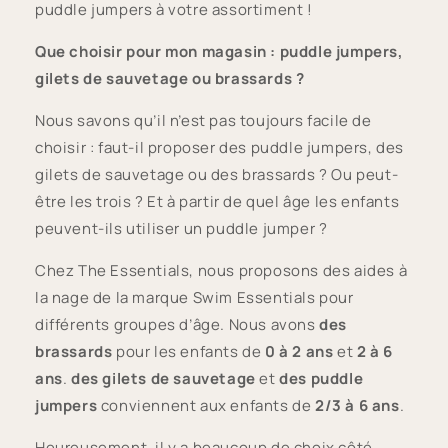
puddle jumpers à votre assortiment !
Que choisir pour mon magasin : puddle jumpers,
gilets de sauvetage ou brassards ?
Nous savons qu’il n’est pas toujours facile de
choisir : faut-il proposer des puddle jumpers, des
gilets de sauvetage ou des brassards ? Ou peut-
être les trois ? Et à partir de quel âge les enfants
peuvent-ils utiliser un puddle jumper ?
Chez The Essentials, nous proposons des aides à
la nage de la marque Swim Essentials pour
différents groupes d’âge. Nous avons
des
brassards
pour les enfants de
0 à 2 ans
et
2 à 6
ans
.
des gilets de sauvetage
et
des puddle
jumpers
conviennent aux enfants de
2/3 à 6 ans
.
Heureusement, il y a beaucoup de choix côté