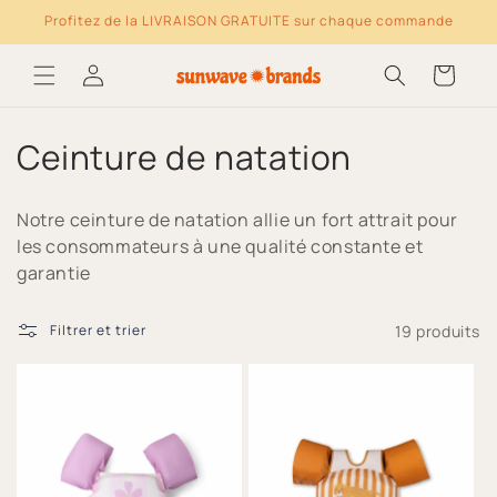
Ignorer et passer
Profitez de la LIVRAISON GRATUITE sur chaque commande
au contenu
Log
Panier
in
C
Ceinture de natation
o
Notre ceinture de natation allie un fort attrait pour
l
les consommateurs à une qualité constante et
garantie
l
e
19 produits
Filtrer et trier
c
t
i